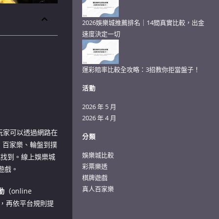
2026娛樂城推薦排名｜14間真實比較，出金
速度決定一切
運彩賠率比較全攻略：3招教你拒當盤子！
活動
2026 年 5 月
2026 年 4 月
玩家可以透過網路在
分類
、百家樂、輪盤到撲
娛樂城比較
城找到。線上娛樂城
彩票樂透
遊戲。
棋牌遊戲
真人百家樂
動
（online
戶，再依平台規則提