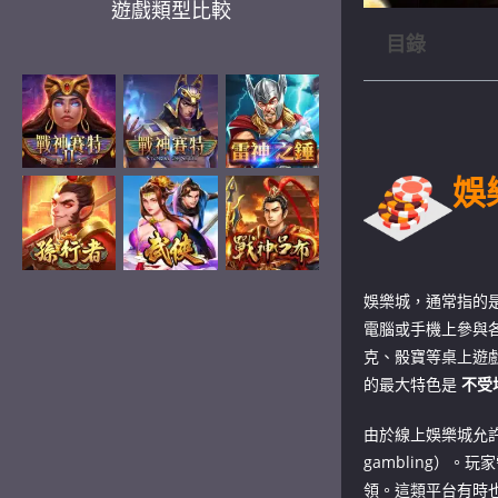
遊戲類型比較
目錄
娛
娛樂城，通常指的
電腦或手機上參與
克、骰寶等桌上遊
的最大特色是
不受
由於線上娛樂城允
gambling）
領。這類平台有時