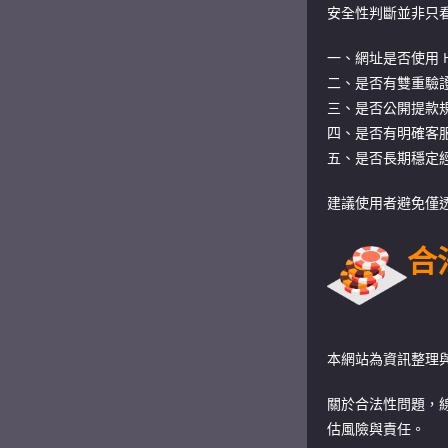
安全性判斷並非只
一、網址是否使用 H
二、是否有雙重驗
三、是否公開提款
四、是否有明確客
五、是否長期穩定
建議使用者避免僅
合
本網站為資訊整理
關於合法性問題，
估風險與責任。