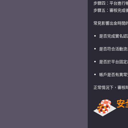
步驟四：平台進行
步驟五：審核完成
常見影響出金時間
是否完成實名認
是否符合活動流
是否於平台固定
帳戶是否有異常
正常情況下，審核
安