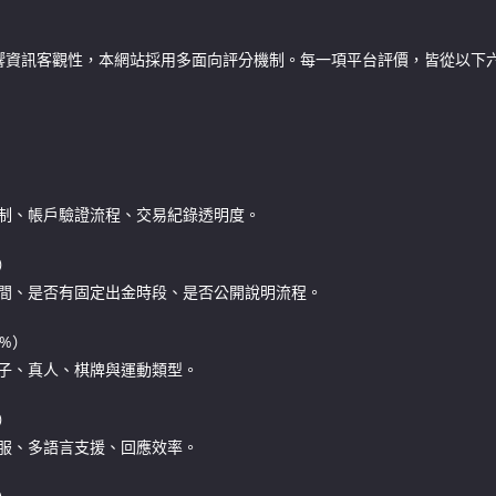
響資訊客觀性，本網站採用多面向評分機制。每一項平台評價，皆從以下
制、帳戶驗證流程、交易紀錄透明度。
）
間、是否有固定出金時段、是否公開說明流程。
%）
子、真人、棋牌與運動類型。
）
服、多語言支援、回應效率。