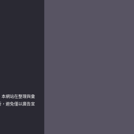
。本網站在整理與彙
析，避免僅以廣告宣