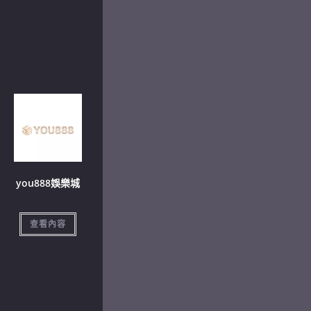
you888娛樂城
查看內容