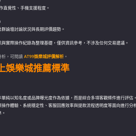
）
作直覺性、手機支援程度。
）
d、社群論壇討論狀況與長期評價趨勢。
訊與實際操作紀錄為整理基礎，僅供資訊參考，不涉及任何交易建議。
分析，可閱讀
AT99娛樂城評價解析
。
上娛樂城推薦標準
非單純以知名度或品牌曝光度作為依據，而是綜合多項客觀條件進行評估
際操作體驗、系統穩定性、客服回應效率與提款流程透明度等面向進行分
準。
：